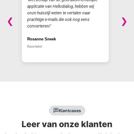
applicatie van Hellodialog, hebben wij
en s
onze huisstijl weten te vertalen naar
auto
❮
❯
prachtige e-mails die ook nog eens
admi
converteren!’
dat
met 
Rosanne Sneek
Tac
Basiclabel
Haar
Klantcases
Leer van onze klanten