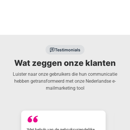
Testimonials
Wat zeggen onze klanten
Luister naar onze gebruikers die hun communicatie
hebben getransformeerd met onze Nederlandse e-
mailmarketing tool
‘Met behulp van de gebruiksvriendelijke
‘Hel