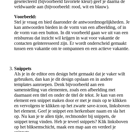
geselecteerd (bijvoorbeeld favoriete kleur) geef je daarna de
veldwaarde aan (bijvoorbeeld: rood, wit en blauw).
Voorbeeld:
Stel je vraag en bied daaronder de antwoordmogelijkheden. Je
kan antwoorden bieden in de vorm van een afbeelding, of in
de vorm van een button. In dit voorbeeld gaan we uit van een
reisbureau dat inzicht wil krijgen in wat voor vakantie de
contacten geïnteresseerd zijn. Er wordt onderscheid gemaakt
tussen een vakantie om te ontspannen en een actieve vakantie.
Snippets
Als je in de editor een design hebt gemaakt dat je vaker wilt
gebruiken, dan kan je dit design opslaan en in andere
templates aanroepen. Denk bijvoorbeeld aan een
samenstelling van elementen, zoals een afbeelding met
daarnaast een titel en onder de titel de tekst. Je kan van een
element een snippet maken door er met je muis op te klikken
en vervolgens te klikken op het zwarte save-icoon, linksboven
het element. Geef je snippet een herkenbare naam en sla het
op. Nu kan je te allen tijde, rechtsonder bij snippets, de
snippet terug vinden. Heb je teveel snippets? Klik linksboven
op het bliksemschicht, maak een map aan en verdeel je