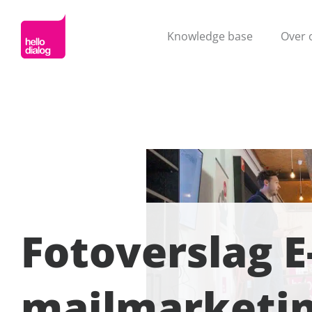
Knowledge base
Over 
Fotoverslag E
mailmarketi