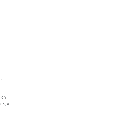
t
sign
rk je