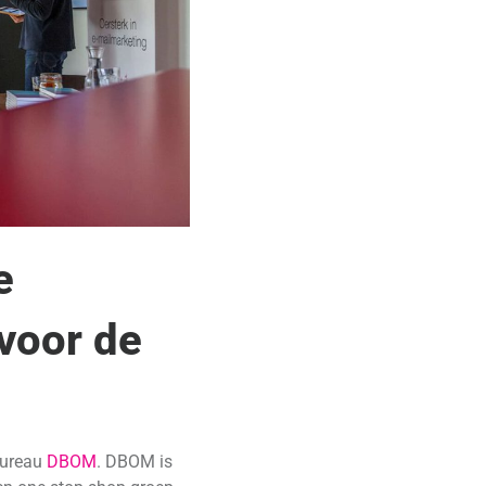
e
 voor de
bureau
DBOM
. DBOM is