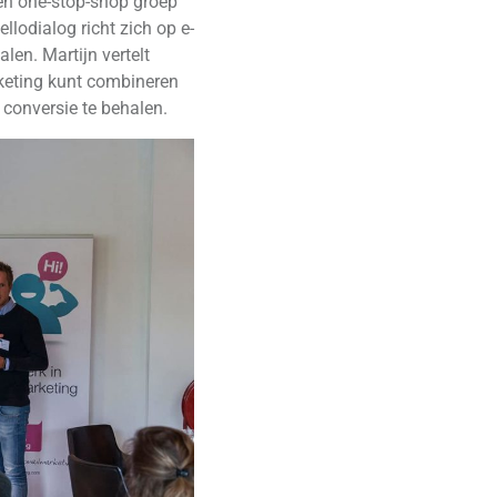
en one-stop-shop groep
llodialog richt zich op e-
len. Martijn vertelt
rketing kunt combineren
conversie te behalen.