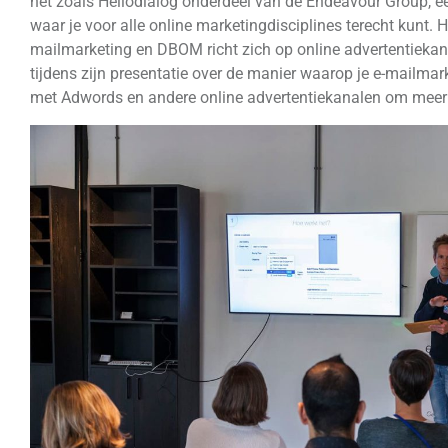
net zoals Hellodialog onderdeel van de Endeavour Group, e
waar je voor alle online marketingdisciplines terecht kunt. He
mailmarketing en DBOM richt zich op online advertentiekana
tijdens zijn presentatie over de manier waarop je e-mailma
met Adwords en andere online advertentiekanalen om meer 