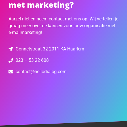
met marketing?
Aarzel niet en neem contact met ons op. Wij vertellen je
graag meer over de kansen voor jouw organisatie met
e-mailmarketing!
Gonnetstraat 32 2011 KA Haarlem
023 – 53 22 608
contact@hellodialog.com